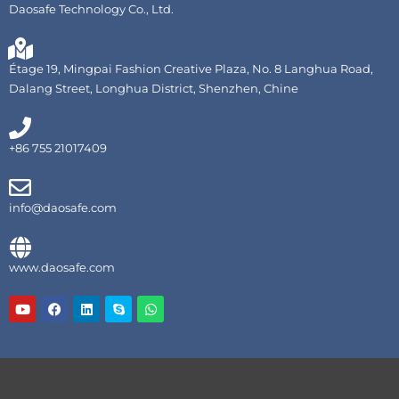
Daosafe Technology Co., Ltd.
Étage 19, Mingpai Fashion Creative Plaza, No. 8 Langhua Road,
Dalang Street, Longhua District, Shenzhen, Chine
+86 755 21017409
info@daosafe.com
www.daosafe.com
Y
F
L
S
W
o
a
i
k
h
u
c
n
y
a
t
e
k
p
t
u
b
e
e
s
b
o
d
A
e
o
i
p
k
n
p