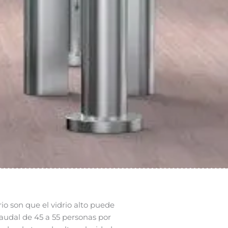
rio son que el vidrio alto puede
audal de 45 a 55 personas por