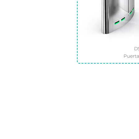
D
Puerta
PRODUCTOS
Daosafe Technology Co., Ltd.
Torniquete cuánt