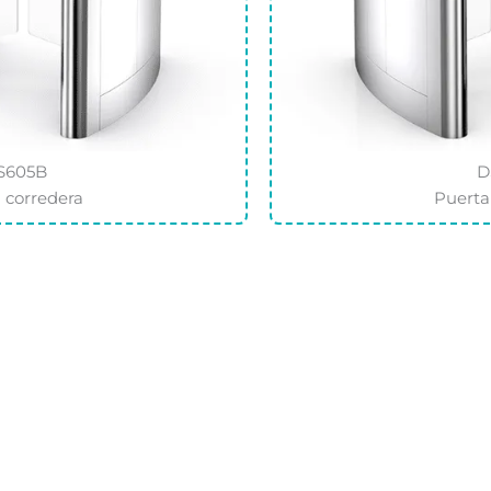
S605B
D
 corredera
Puerta
PRODUCTOS
APOYO
ico
Torniquete nebulosa
Vídeos