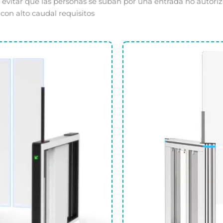
ra evitar que las personas se suban por una entrada no autoriz
con
alto
caudal
requisitos