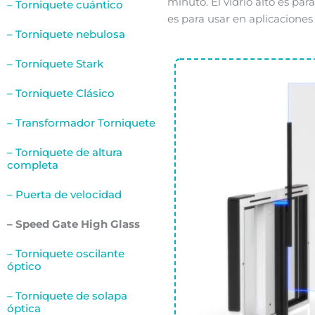
minuto. El vidrio alto es pa
– Torniquete cuántico
es para usar
en
aplicaciones
– Torniquete nebulosa
– Torniquete Stark
– Torniquete Clásico
– Transformador Torniquete
– Torniquete de altura
completa
– Puerta de velocidad
– Speed Gate High Glass
– Torniquete oscilante
óptico
– Torniquete de solapa
óptica