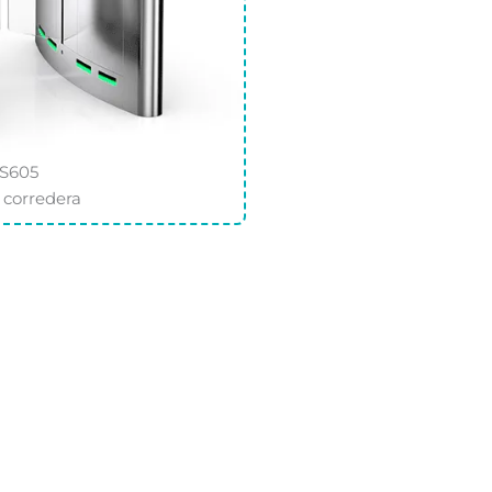
S605
 corredera
CONTACTANOS
Tecnología Co., Ltd. de