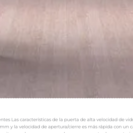
entes
Las características de la puerta de alta velocidad de vid
 mm y la velocidad de apertura/cierre es más rápida con un c