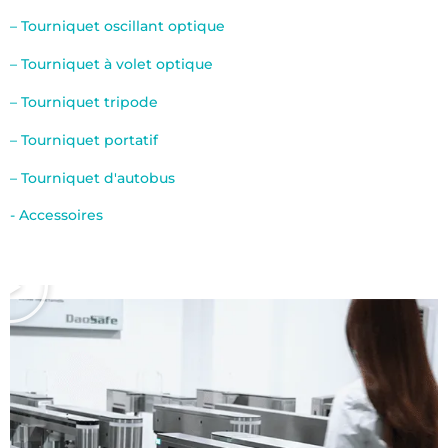
– Tourniquet oscillant optique
– Tourniquet à volet optique
– Tourniquet tripode
– Tourniquet portatif
– Tourniquet d'autobus
- Accessoires
В
і
д
т
в
о
р
и
т