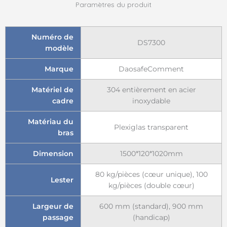
Paramètres du produit
Numéro de
DS7300
modèle
Marque
DaosafeComment
Matériel de
304 entièrement en acier
cadre
inoxydable
Matériau du
Plexiglas transparent
bras
Dimension
1500*120*1020mm
80 kg/pièces (cœur unique), 100
Lester
kg/pièces (double cœur)
Largeur de
600 mm (standard), 900 mm
passage
(handicap)