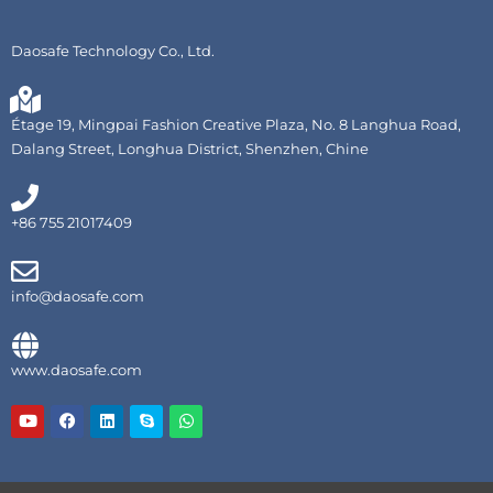
Daosafe Technology Co., Ltd.
Étage 19, Mingpai Fashion Creative Plaza, No. 8 Langhua Road,
Dalang Street, Longhua District, Shenzhen, Chine
+86 755 21017409
info@daosafe.com
www.daosafe.com
Y
F
L
S
W
o
a
i
k
h
u
c
n
y
a
t
e
k
p
t
u
b
e
e
s