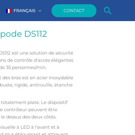
Reche
CONTACT
FRANÇAIS
ipode DS112
S112 est une solution de sécurité
ons de contrôle d'accès élégantes
de 35 personnes/min.
 des bras est en acier inoxydable
uste, rigide, antirouille, étanche
totalement plate. Le dispositif
le contrôleur peuvent être
le dessus des deux côtés.
isuelle à LED à l'avant et à
nd plus éblouissant et attrayant.