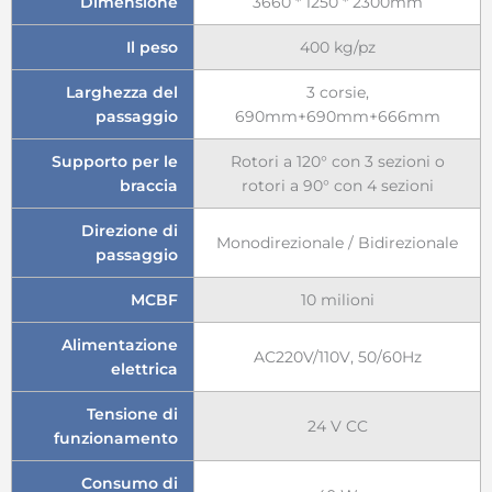
Dimensione
3660 * 1250 * 2300mm
Il peso
400 kg/pz
Larghezza del
3 corsie,
passaggio
690mm+690mm+666mm
Supporto per le
Rotori a 120° con 3 sezioni o
braccia
rotori a 90° con 4 sezioni
Direzione di
Monodirezionale / Bidirezionale
passaggio
MCBF
10 milioni
Alimentazione
AC220V/110V, 50/60Hz
elettrica
Tensione di
24 V CC
funzionamento
Consumo di