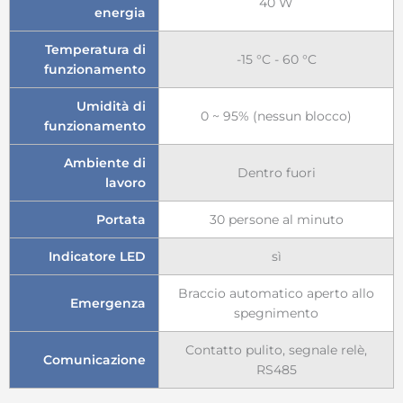
40 W
energia
Temperatura di
-15 °C - 60 °C
funzionamento
Umidità di
0 ~ 95% (nessun blocco)
funzionamento
Ambiente di
Dentro fuori
lavoro
Portata
30 persone al minuto
Indicatore LED
sì
Braccio automatico aperto allo
Emergenza
spegnimento
Contatto pulito, segnale relè,
Comunicazione
RS485