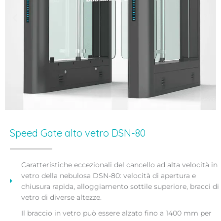
Speed Gate alto vetro DSN-80
Caratteristiche eccezionali del cancello ad alta velocità in
vetro della nebulosa DSN-80: velocità di apertura e
chiusura rapida, alloggiamento sottile superiore, bracci di
vetro di diverse altezze.
Il braccio in vetro può essere alzato fino a 1400 mm per