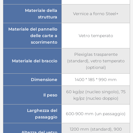
Materiale della
Vernice a forno Steel+
struttura
Materiale del pannello
delle carte a
Vetro temperato
scorrimento
Plexiglas trasparente
Materiale del braccio
(standard), vetro temperato
(optional)
Dimensione
1400 * 185 * 990 mm
60 kg/pz (nucleo singolo), 75
Il peso
kg/pz (nucleo doppio)
Larghezza del
600-900 mm (un passaggio)
passaggio
1200 mm (standard), 900
Altezza del vetro