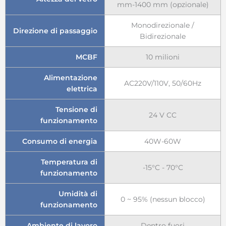
mm-1400 mm (opzionale)
Monodirezionale /
Direzione di passaggio
Bidirezionale
MCBF
10 milioni
Alimentazione
AC220V/110V, 50/60Hz
elettrica
Tensione di
24 V CC
funzionamento
Consumo di energia
40W-60W
Temperatura di
-15°C - 70°C
funzionamento
Umidità di
0 ~ 95% (nessun blocco)
funzionamento
Ambiente di lavoro
Dentro fuori