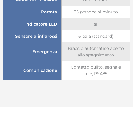
Portata
35 persone al minuto
Indicatore LED
sì
Sensore a infrarossi
6 paia (standard)
Braccio automatico aperto
Emergenza
allo spegnimento
Contatto pulito, segnale
Comunicazione
relè, RS485