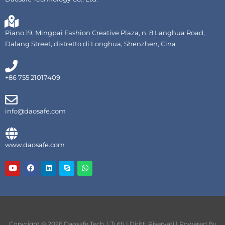
Piano 19, Mingpai Fashion Creative Plaza, n. 8 Langhua Road,
Dalang Street, distretto di Longhua, Shenzhen, Cina
+86 755 21017409
info@daosafe.com
www.daosafe.com
Y
F
L
S
W
o
a
i
k
h
u
c
n
y
a
t
e
k
p
t
u
b
e
e
s
b
o
d
A
e
o
i
p
k
n
p
Copyright © 2026 Daosafe Tech. | Tutti I Diritti Riservati | Powered By