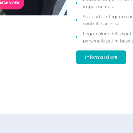
impermeabile.
Supporto integrato con 
controllo accessi.
Logo, colore dell'aspe
personalizzati in base 
Informarsi ora