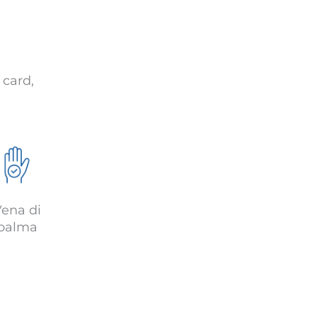
 card,
ena di
palma