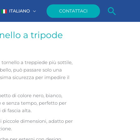
Cerca
CONTATTACI
ITALIANO
ello a tripode
rnello a treppiede più sottile,
bello, può passare solo una
ssima sicurezza per impedire il
etto di colore nero, bianco,
e senza tempo, perfetto per
 di fascia alta.
 piccole dimensioni, adatto per
zione.
i che per esterni con design