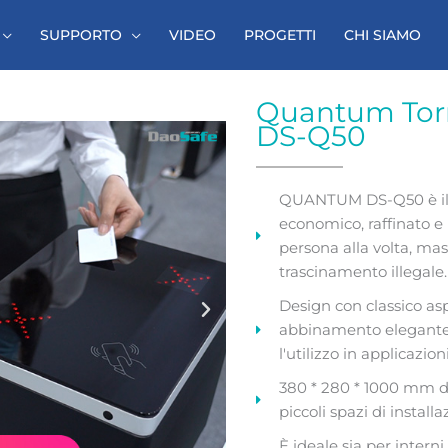
SUPPORTO
VIDEO
PROGETTI
CHI SIAMO
Quantum Torn
DS-Q50
QUANTUM DS-Q50 è il to
economico, raffinato e 
persona alla volta, ma
trascinamento illegale.
Design con classico asp
abbinamento elegante 
l'utilizzo in applicazioni
380 * 280 * 1000 mm di
piccoli spazi di installa
È ideale sia per intern