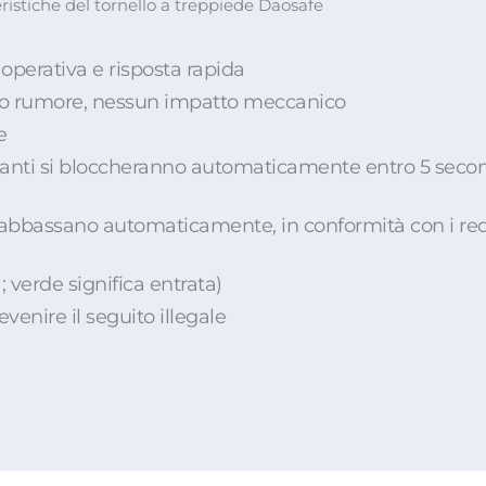
ristiche del tornello a treppiede Daosafe
 operativa e risposta rapida
asso rumore, nessun impatto meccanico
e
cillanti si bloccheranno automaticamente entro 5 seco
 abbassano automaticamente, in conformità con i requ
 verde significa entrata)
venire il seguito illegale