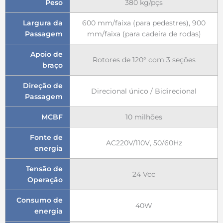
Peso
380 kg/pçs
Largura da
600 mm/faixa (para pedestres), 900
Passagem
mm/faixa (para cadeira de rodas)
Apoio de
Rotores de 120° com 3 seções
braço
Direção de
Direcional único / Bidirecional
Passagem
MCBF
10 milhões
Fonte de
AC220V/110V, 50/60Hz
energia
Tensão de
24 Vcc
Operação
Consumo de
40W
energia