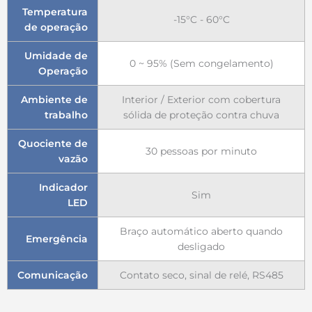
Temperatura
-15°C - 60°C
de operação
Umidade de
0 ~ 95% (Sem congelamento)
Operação
Ambiente de
Interior / Exterior com cobertura
trabalho
sólida de proteção contra chuva
Quociente de
30 pessoas por minuto
vazão
Indicador
Sim
LED
Braço automático aberto quando
Emergência
desligado
Comunicação
Contato seco, sinal de relé, RS485