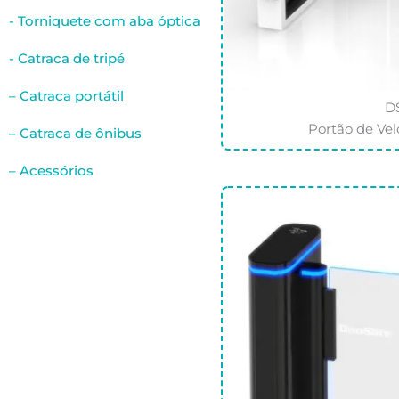
- Torniquete com aba óptica
- Catraca de tripé
– Catraca portátil
D
Portão de Ve
– Catraca de ônibus
– Acessórios