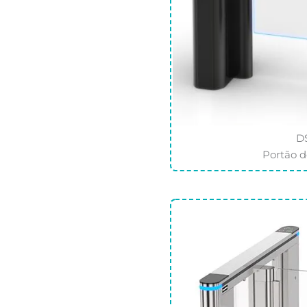
D
Portão d