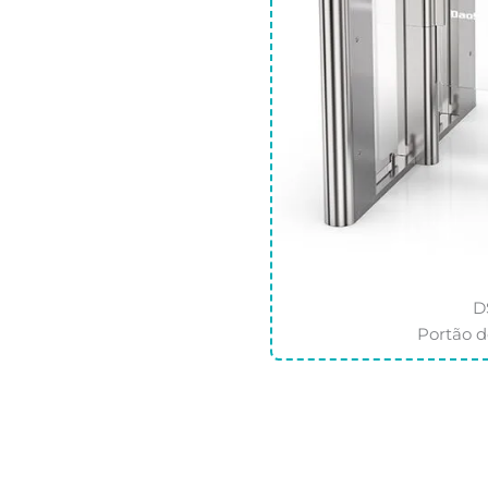
D
Portão d