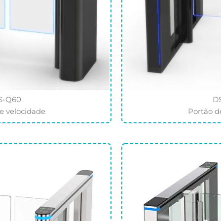
S-Q60
D
e velocidade
Portão d