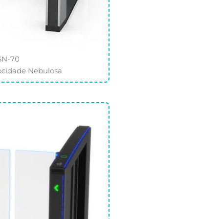
SN-70
ocidade Nebulosa