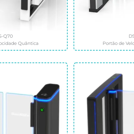
S-Q70
D
locidade Quântica
Portão de Vel