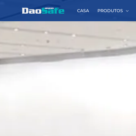
Ir
para
CASA
PRODUTOS
o
conteúdo