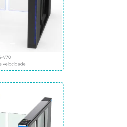
S-V70
e velocidade