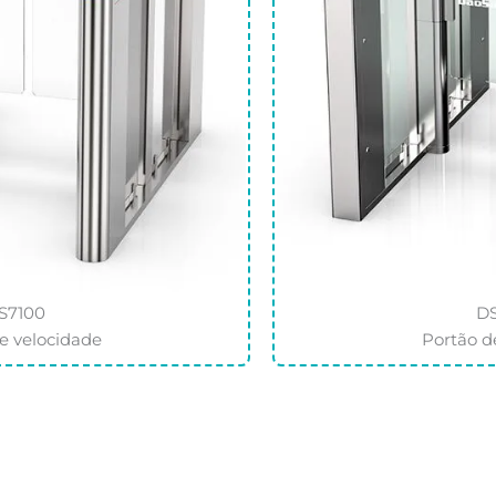
S7100
D
e velocidade
Portão d