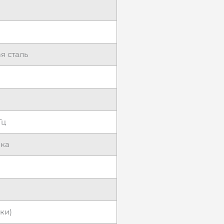
я сталь
Гц
ока
ки)