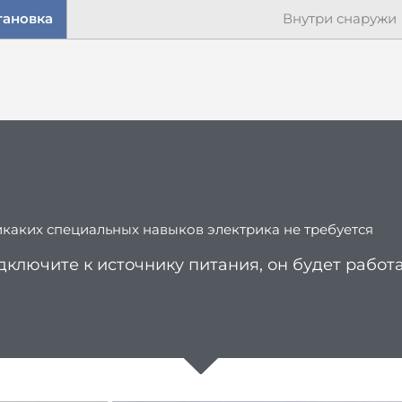
тановка
Внутри снаружи
икаких специальных навыков электрика не требуется
дключите к источнику питания, он будет работ