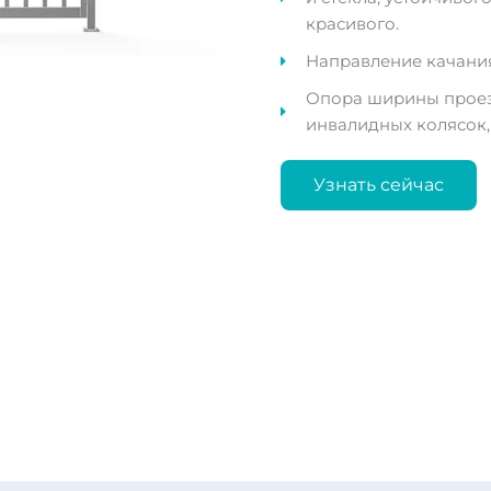
красивого.
Направление качания
Опора ширины проез
инвалидных колясок,
Узнать сейчас