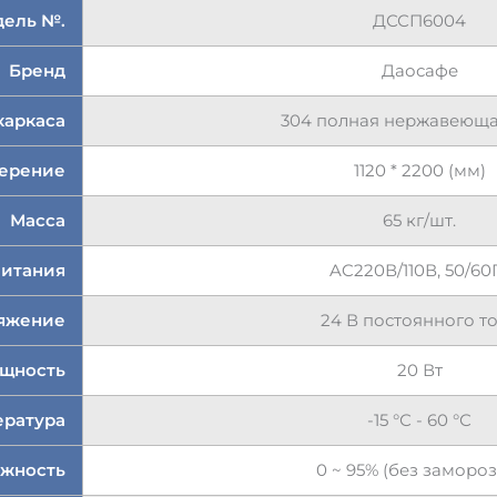
ель №.
ДССП6004
Бренд
Даосафе
каркаса
304 полная нержавеюща
ерение
1120 * 2200 (мм)
Масса
65 кг/шт.
питания
AC220В/110В, 50/60
ряжение
24 В постоянного т
ощность
20 Вт
ература
-15 °С - 60 °С
ажность
0 ~ 95% (без замороз