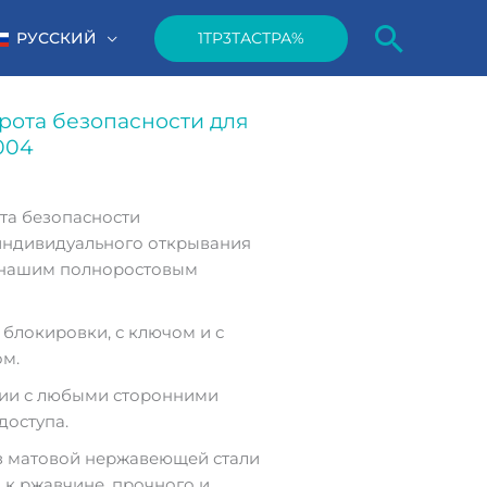
Поис
1TP3ТАСТРА%
РУССКИЙ
рота безопасности для
004
та безопасности
индивидуального открывания
с нашим полноростовым
 блокировки, с ключом и с
м.
ии с любыми сторонними
доступа.
з матовой нержавеющей стали
о к ржавчине, прочного и