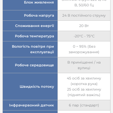
Блок живлення
В, 50/60 Гц
Робоча напруга
24 В постійного струму
Споживання енергії
20 Вт
Робоча температура
-20°C - 75°C
Вологість повітря при
0 ~ 95% (Без
експлуатації
заморожування)
В приміщенні / на
Робоче середовище
вулиці
45 осіб за хвилину
(коротка рука)
Швидкість потоку
25 осіб за хвилину
(піднятий важіль)
Інфрачервоний датчик
6 пар (стандарт)