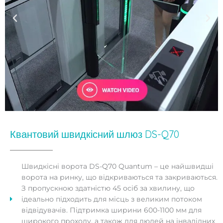
Квантовий швидкісний шлюз DS-Q70
Швидкісні ворота DS-Q70 Quantum – це найшвидші
ворота на ринку, що відкриваються та закриваються.
З пропускною здатністю 45 осіб за хвилину, що
ідеально підходить для місць з великим потоком
відвідувачів. Підтримка ширини 600-1100 мм для
широкого проходу, а також для людей на інвалідних