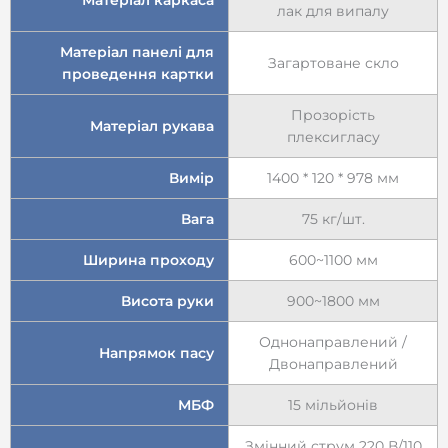
лак для випалу
Матеріал панелі для
Загартоване скло
проведення картки
Прозорість
Матеріал рукава
плексигласу
Вимір
1400 * 120 * 978 мм
Вага
75 кг/шт.
Ширина проходу
600~1100 мм
Висота руки
900~1800 мм
Однонаправлений /
Напрямок пасу
Двонаправлений
МБФ
15 мільйонів
Змінний струм 220 В/110