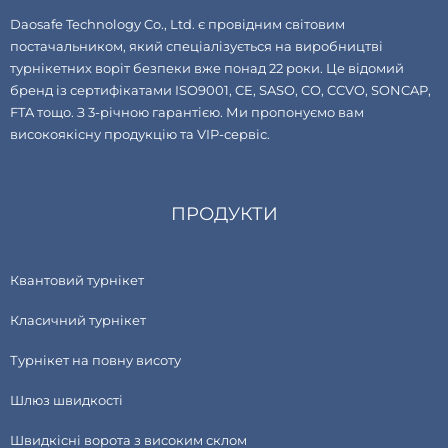
Daosafe Technology Co., Ltd. є провідним світовим
постачальником, який спеціалізується на виробництві
турнікетних воріт безпеки вже понад 22 роки. Це відомий
бренд із сертифікатами ISO9001, CE, SASO, CO, CCVO, SONCAP,
FTA тощо. З 3-річною гарантією. Ми пропонуємо вам
високоякісну продукцію та VIP-сервіс.
ПРОДУКТИ
Квантовий турнікет
Класичний турнікет
Турнікет на повну висоту
Шлюз швидкості
Швидкісні ворота з високим склом