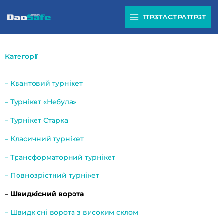
Перейти
до
1TP3ТАСТРА1TP3Т
змісту
Категорії
– Квантовий турнікет
– Турнікет «Небула»
– Турнікет Старка
– Класичний турнікет
– Трансформаторний турнікет
– Повнозрістний турнікет
– Швидкісний ворота
– Швидкісні ворота з високим склом