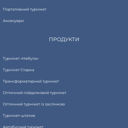
Портативний турнікет
Аксесуари
ПРОДУКТИ
Турнікет «Небула»
Турнікет Старка
Трансформаторний турнікет
Оптичний гойдалковий турнікет
Оптичний турнікет із заслінкою
Турнікет-штатив
Автобусний турнікет