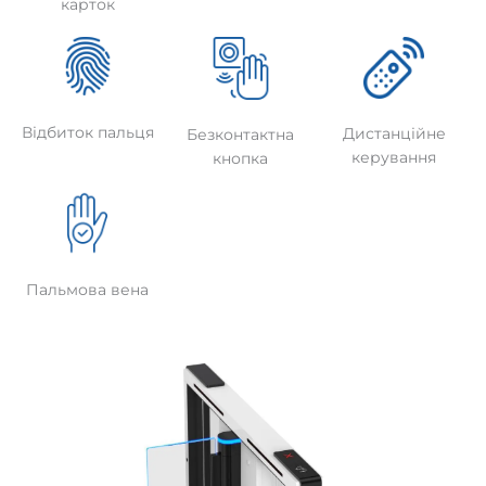
карток
Відбиток пальця
Дистанційне
Безконтактна
керування
кнопка
Пальмова вена