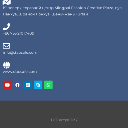
19 поверх, торговий центр Mingpai Fashion Creative Plaza, вул.
Ланхуа, 8, район Лонхуа, Шеньчжень, Китай
+86 755 21017409
info@daosafe.com
www.daosafe.com
Ю
Ф
L
С
W
т
е
i
к
h
у
й
n
а
a
б
с
k
й
t
б
e
п
s
у
d
A
к
I
p
n
p
1TP3Тастра1TP3Т