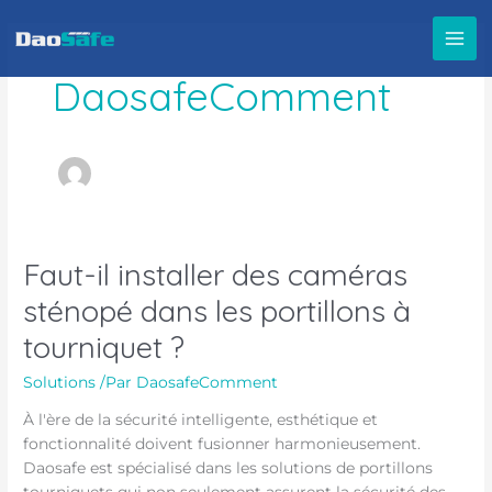
Aller
au
contenu
DaosafeComment
Faut-il installer des caméras
Faut-
il
sténopé dans les portillons à
installer
tourniquet ?
des
caméras
Solutions
/Par
DaosafeComment
sténopé
dans
À l'ère de la sécurité intelligente, esthétique et
les
fonctionnalité doivent fusionner harmonieusement.
portillons
Daosafe est spécialisé dans les solutions de portillons
à