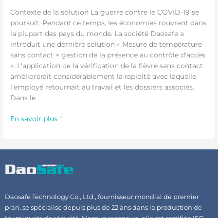
"Mesure
Contexte de la solution
La guerre contre le COVID-19 se
de
poursuit. Pendant ce temps, les économies rouvrent dans
température
la plupart des pays du monde. La société Daosafe a
sans
introduit une dernière solution « Mesure de température
contact
sans contact + gestion de la présence au contrôle d'accès
+
». L'application de la vérification de la fièvre sans contact
gestion
améliorerait considérablement la rapidité avec laquelle
de
l'employé retournait au travail et les dossiers associés.
la
Dans le
présence
au
En savoir plus "
contrôle
d'accès"
Daosafe Technology Co., Ltd., fournisseur mondial de premier
plan, se spécialise depuis plus de 22 ans dans la production de