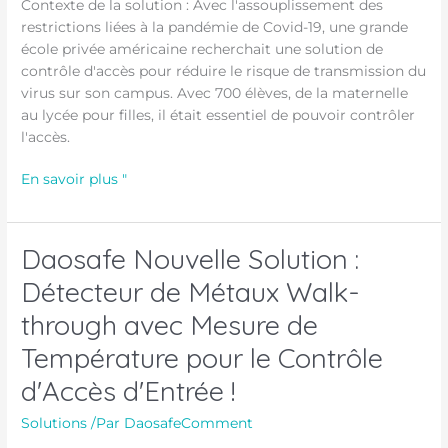
Contexte de la solution : Avec l'assouplissement des
facial
restrictions liées à la pandémie de Covid-19, une grande
et
école privée américaine recherchait une solution de
contrôle
contrôle d'accès pour réduire le risque de transmission du
de
virus sur son campus. Avec 700 élèves, de la maternelle
la
au lycée pour filles, il était essentiel de pouvoir contrôler
température
l'accès.
dans
une
En savoir plus "
école
privée
américaine
Daosafe Nouvelle Solution :
Daosafe
Nouvelle
Détecteur de Métaux Walk-
Solution :
through avec Mesure de
Détecteur
de
Température pour le Contrôle
Métaux
d'Accès d'Entrée !
Walk-
through
Solutions
/Par
DaosafeComment
avec