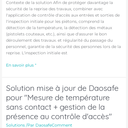
Mesure
Contexte de la solution Afin de protéger davantage la
de
sécurité de la reprise des travaux, combiner avec
Température
l'application de contrôle d'accès aux entrées et sorties de
pour
l'inspection initiale pour les piétons, comprend la
le
détection de la température, la détection des métaux
Contrôle
(pistolets couteaux, etc.), ainsi que d'assurer le bon
d'Accès
déroulement des travaux. et régularité du passage du
d'Entrée !
personnel, garantie de la sécurité des personnes lors de la
reprise. L'inspection initiale est
En savoir plus "
Solution mise à jour de Daosafe
Solution
mise
pour "Mesure de température
à
sans contact + gestion de la
jour
de
présence au contrôle d'accès"
Daosafe
pour
Solutions
/Par
DaosafeComment