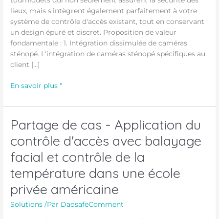
tourniquets qui non seulement assurent la sécurité des
tourniquet
lieux, mais s'intègrent également parfaitement à votre
?
système de contrôle d'accès existant, tout en conservant
un design épuré et discret. Proposition de valeur
fondamentale : 1. Intégration dissimulée de caméras
sténopé. L'intégration de caméras sténopé spécifiques au
client […]
En savoir plus "
Partage de cas - Application du
Partage
de
contrôle d'accès avec balayage
cas
facial et contrôle de la
-
Application
température dans une école
du
privée américaine
contrôle
d'accès
Solutions
/Par
DaosafeComment
avec
balayage