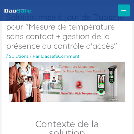
Aller
au
Solution mise à jour de Daosafe
contenu
pour "Mesure de température
sans contact + gestion de la
présence au contrôle d'accès"
/
Solutions
/ Par
DaosafeComment
Contexte de la
solution