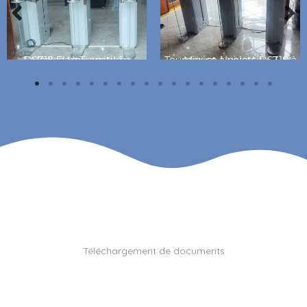
DS318 Flap Turnstile à Mexico University-1
Tourniquet à volets DS318 à Mexico University-2
Téléchargement de documents