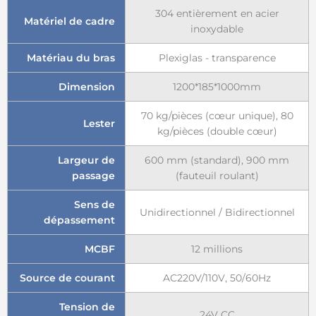
304 entièrement en acier
Matériel de cadre
inoxydable
Matériau du bras
Plexiglas - transparence
Dimension
1200*185*1000mm
70 kg/pièces (cœur unique), 80
Lester
kg/pièces (double cœur)
Largeur de
600 mm (standard), 900 mm
passage
(fauteuil roulant)
Sens de
Unidirectionnel / Bidirectionnel
dépassement
MCBF
12 millions
Source de courant
AC220V/110V, 50/60Hz
Tension de
24V CC