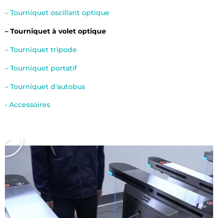
– Tourniquet oscillant optique
– Tourniquet à volet optique
– Tourniquet tripode
– Tourniquet portatif
– Tourniquet d'autobus
- Accessoires
T
o
c
a
r