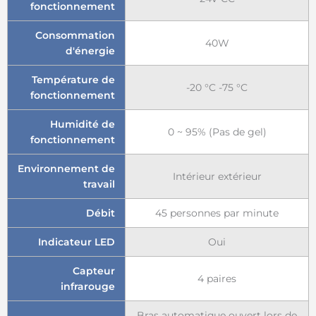
fonctionnement
Consommation
40W
d'énergie
Température de
-20 °C -75 °C
fonctionnement
Humidité de
0 ~ 95% (Pas de gel)
fonctionnement
Environnement de
Intérieur extérieur
travail
Débit
45 personnes par minute
Indicateur LED
Oui
Capteur
4 paires
infrarouge
Bras automatique ouvert lors de