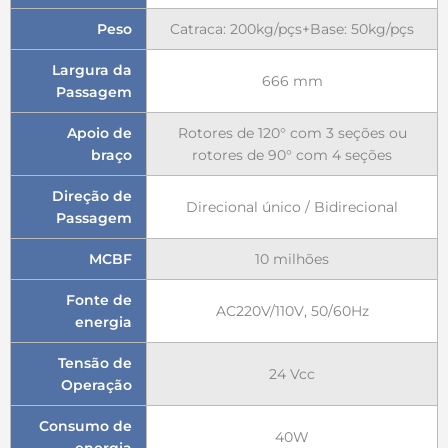
Peso
Catraca: 200kg/pçs+Base: 50kg/pçs
Largura da
666 mm
Passagem
Apoio de
Rotores de 120° com 3 seções ou
braço
rotores de 90° com 4 seções
Direção de
Direcional único / Bidirecional
Passagem
MCBF
10 milhões
Fonte de
AC220V/110V, 50/60Hz
energia
Tensão de
24 Vcc
Operação
Consumo de
40W