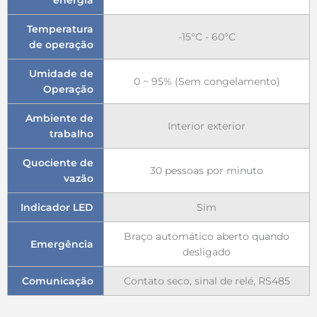
energia
Temperatura
-15°C - 60°C
de operação
Umidade de
0 ~ 95% (Sem congelamento)
Operação
Ambiente de
Interior exterior
trabalho
Quociente de
30 pessoas por minuto
vazão
Indicador LED
Sim
Braço automático aberto quando
Emergência
desligado
Comunicação
Contato seco, sinal de relé, RS485