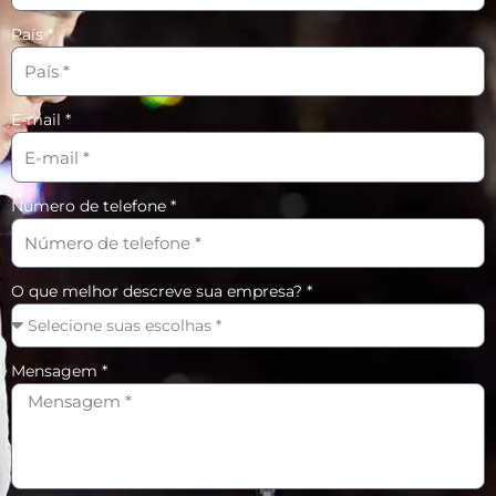
País *
E-mail *
Número de telefone *
O que melhor descreve sua empresa? *
Mensagem *