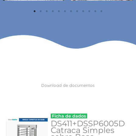
Projeto do Aeroporto DS411 no Bahrein-1
Catraca de altura total DS411 na Espanha-2
Download de documentos
Ficha de dados
DS411+DSSP6005D
Catraca Simples