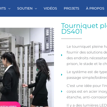
ITS
SOUTIEN
VIDÉOS
PROJETS
À PROPOS
Tourniquet pl
DS401
Le tourniquet pleine 
fournir des solutions d
des endroits nécessitan
prison, le stade et le c
Le système est de type
passage simple/bidirec
C'est une idée pour l'int
corps est en acier inoxy
étanche, anti-corrosion 
Il y a des lumières LED