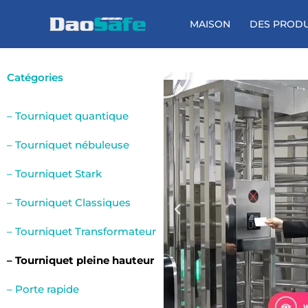
Aller
au
MAISON
DES PRODU
contenu
เ
ล่
Catégories
น
– Tourniquet quantique
– Tourniquet nébuleuse
– Tourniquet Stark
– Tourniquet Classiques
– Tourniquet Transformateur
– Tourniquet pleine hauteur
– Porte rapide