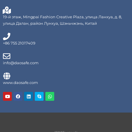
19-й этаж, Mingpai Fashion Creative Plaza, улица Ланхуа, д. 8,
улица Далан, район Лунхуа, Шэньчжэнь, Китай
+86 755 21017409
info@daosafe.com
www.daosafe.com
Y
Ф
Л
С
W
o
е
и
к
h
u
й
н
а
a
T
с
к
й
t
u
б
е
п
s
b
у
д
A
e
к
и
p
н
p