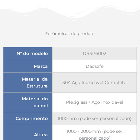
Parâmetros do produto
Nº do modelo
DSSP6002
Marca
Daosafe
Material da
304 Aço Inoxidável Completo
Estrutura
Material do
Plexiglass / Aço Inoxidável
painel
Comprimento
1000mm (pode ser personalizado)
1000 - 2000mm (pode ser
Altura
personalizado)