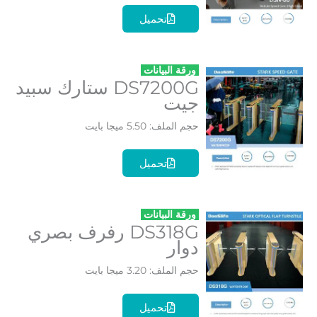
تحميل
ورقة البيانات
DS7200G ستارك سبيد
جيت
حجم الملف: 5.50 ميجا بايت
تحميل
ورقة البيانات
DS318G رفرف بصري
دوار
حجم الملف: 3.20 ميجا بايت
تحميل